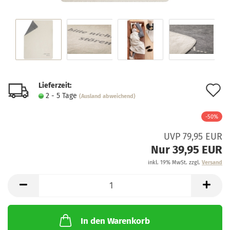
Lieferzeit:
A
2 - 5 Tage
(Ausland abweichend)
d
-50%
M
UVP 79,95 EUR
Nur 39,95 EUR
inkl. 19% MwSt. zzgl.
Versand
In den Warenkorb