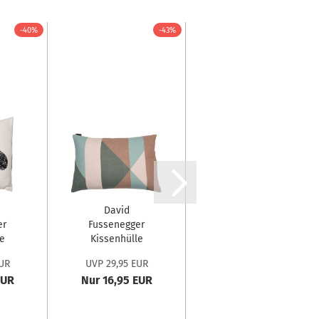
-40%
-43%
-20%
David
David
er
Fussenegger
Fussenegger
e
Kissenhülle
Kissenhülle
...
Nova
Silvretta...
UR
UVP 29,95 EUR
UVP 19,95 EUR
'Dreiecke'...
EUR
Nur 16,95 EUR
Nur 15,95 EUR