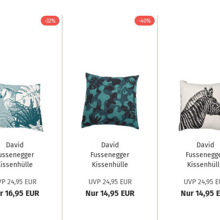
-32%
-40%
David
David
David
ussenegger
Fussenegger
Fussenegg
issenhülle
Kissenhülle
Kissenhüll
a 'Papagei'...
Silvretta...
Nova 'Zebra'
P 24,95 EUR
UVP 24,95 EUR
UVP 24,95 E
r 16,95 EUR
Nur 14,95 EUR
Nur 14,95 