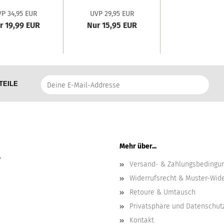
zza 2er Set...
Nova
P 34,95 EUR
UVP 29,95 EUR
'Fischgrät'...
r 19,99 EUR
Nur 15,95 EUR
Deine
TEILE
E-
Mail-
Addresse
Mehr über...
?
Versand- & Zahlungsbedingu
Widerrufsrecht & Muster-Wid
Retoure & Umtausch
Privatsphäre und Datenschut
Kontakt