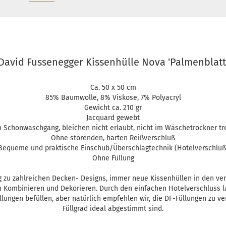
David Fussenegger Kissenhülle Nova 'Palmenblatt
Ca. 50 x 50 cm
85% Baumwolle, 8% Viskose, 7% Polyacryl
Gewicht ca. 210 gr
Jacquard gewebt
 Schonwaschgang, bleichen nicht erlaubt, nicht im Wäschetrockner t
Ohne störenden, harten Reißverschluß
Bequeme und praktische Einschub/Überschlagtechnik (Hotelverschluß
Ohne Füllung
 zu zahlreichen Decken- Designs, immer neue Kissenhüllen in den v
m Kombinieren und Dekorieren. Durch den einfachen Hotelverschluss la
lungen befüllen, aber natürlich empfehlen wir, die DF-Füllungen zu v
Füllgrad ideal abgestimmt sind.