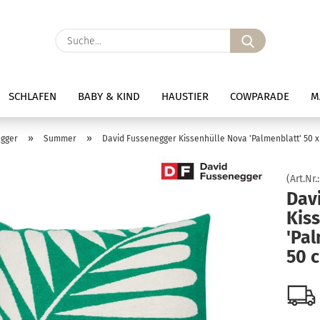
Suche...
SCHLAFEN
BABY & KIND
HAUSTIER
COWPARADE
M
»
»
egger
Summer
David Fussenegger Kissenhülle Nova 'Palmenblatt' 50 
(Art.Nr.
Dav
Kis
'Pal
50 