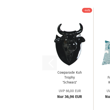
-44%
Cowparade Kuh
Trophy
F
'Schwarz'
K
Nov
UVP 66,00 EUR
UV
Nur 36,96 EUR
Nu