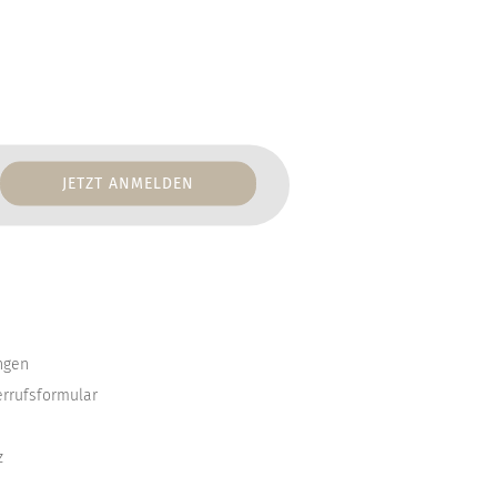
ngen
errufsformular
z