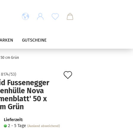
ARKEN
GUTSCHEINE
x 50 cm Grün
Auf
:
8174/53
)
id Fussenegger
den
senhülle Nova
Merkzettel
menblatt' 50 x
cm Grün
Lieferzeit:
2 - 5 Tage
(Ausland abweichend)