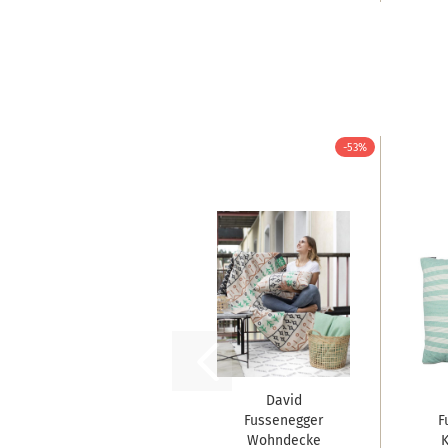
-53%
David
Fussenegger
F
Wohndecke
K