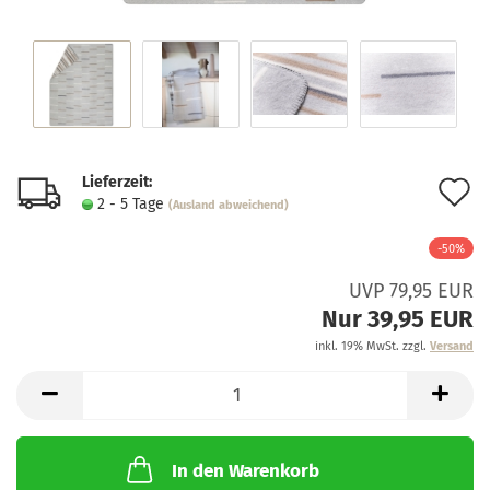
Lieferzeit:
A
2 - 5 Tage
(Ausland abweichend)
d
-50%
M
UVP 79,95 EUR
Nur 39,95 EUR
inkl. 19% MwSt. zzgl.
Versand
In den Warenkorb