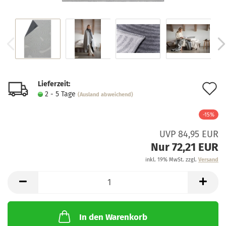
Lieferzeit:
A
2 - 5 Tage
(Ausland abweichend)
d
-15%
M
UVP 84,95 EUR
Nur 72,21 EUR
inkl. 19% MwSt. zzgl.
Versand
In den Warenkorb