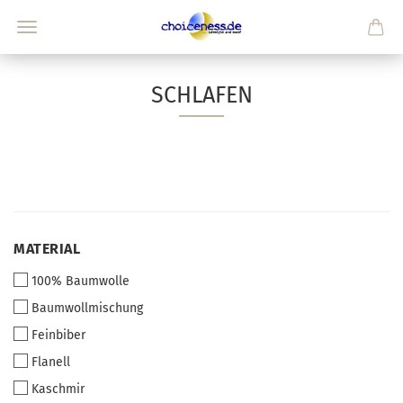
SCHLAFEN
MATERIAL
MATERIAL
100% Baumwolle
Baumwollmischung
Feinbiber
Flanell
Kaschmir