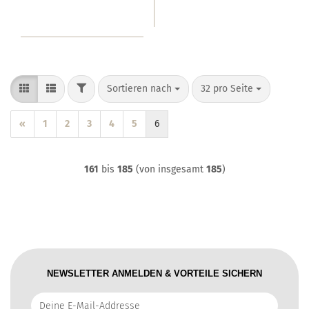
FILTER
Sortieren nach
pro Seite
Sortieren nach
32 pro Seite
«
1
2
3
4
5
6
161
bis
185
(von insgesamt
185
)
NEWSLETTER ANMELDEN & VORTEILE SICHERN
Deine