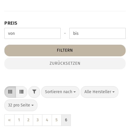
PREIS
PREIS
Preis bis
-
FILTERN
ZURÜCKSETZEN
FILTER
Sortieren nach
pro Seite
Sortieren nach
Alle Hersteller
pro Seite
32 pro Seite
«
1
2
3
4
5
6