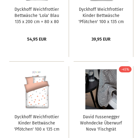
Dyckhoff Weichfrottier
Dyckhoff Weichfrottier
Bettwäsche 'Lola' Blau
Kinder Bettwäsche
135 x 200 cm + 80 x 80
'Pfötchen' 100 x 135 cm
cm
Blau
54,95 EUR
39,95 EUR
-45%
Dyckhoff Weichfrottier
David Fussenegger
Kinder Bettwäsche
Wohndecke Überwurf
'Pfötchen' 100 x 135 cm
Nova 'Fischgrät
Orange
gespiegelt' 140 x 200