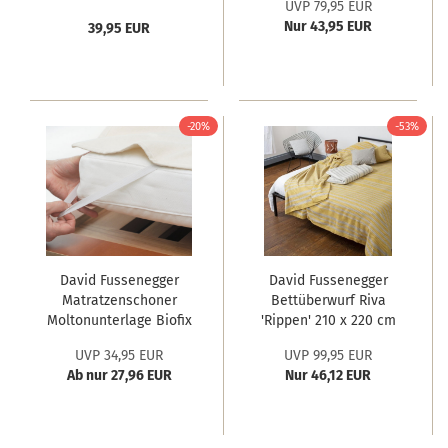
UVP 79,95 EUR
cm Anthrazit
Nur 43,95 EUR
39,95 EUR
-20%
-53%
David Fussenegger
David Fussenegger
Matratzenschoner
Bettüberwurf Riva
Moltonunterlage Biofix
'Rippen' 210 x 220 cm
UVP 34,95 EUR
UVP 99,95 EUR
Ab nur 27,96 EUR
Nur 46,12 EUR